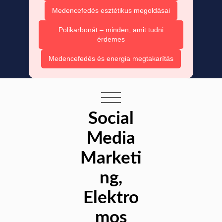
Medencefedés esztétikus megoldásai
Polikarbonát – minden, amit tudni
érdemes
Medencefedés és energia megtakarítás
Social
Media
Marketi
ng,
Elektro
mos