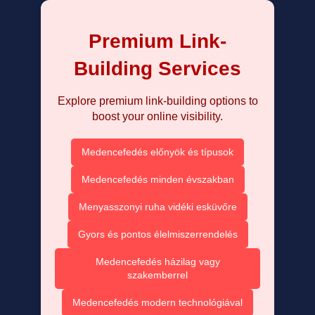
Premium Link-
Building Services
Explore premium link-building options to
boost your online visibility.
Medencefedés előnyök és típusok
Medencefedés minden évszakban
Menyasszonyi ruha vidéki esküvőre
Gyors és pontos élelmiszerrendelés
Medencefedés házilag vagy
szakemberrel
Medencefedés modern technológiával