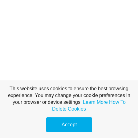
Bár az internetes marketing trükkösnek tűnhet, sok ötletet használ a 
hagyományos marketingstratégiákból! Ne felejtse el használni a fenti 
cikkben olvasottakat, ha el akarja kerülni a kudarcot. Hozza be a 
vásárlókat a megfelelő taktikákkal.
This website uses cookies to ensure the best browsing
experience. You may change your cookie preferences in
your browser or device settings.
Learn More
How To
Delete Cookies
Accept