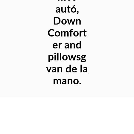
autó,
Down
Comfort
er and
pillowsg
van de la
mano.