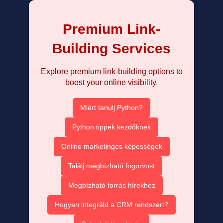
Premium Link-
Building Services
Explore premium link-building options to
boost your online visibility.
Miért tanulj Python?
Python tippek kezdőknek
Online marketinges képességek
Találj megbízható fogorvost
Megbízható forrás hírekhez
Hogyan integráld a CRM rendszert?