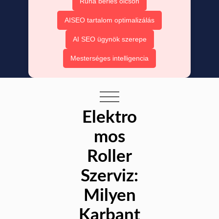
Ruha bérlés olcsón
AISEO tartalom optimalizálás
AI SEO ügynök szerepe
Mesterséges intelligencia
Elektro
mos
Roller
Szerviz:
Milyen
Karbant