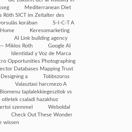
kseg
Mediterranean Diet
s Róth SICT im Zeitalter des
yorsulás korában
S-I-C-T A
Home
Keresomarketing
AI Link building agency
— Miklos Roth
Google AI
Identidad y Voz de Marca
ro Opportunities Photographing
Vector Databases Mapping Trust
 Designing a
Tobbszoros
Valasztasi harcmezo A
Biomenu taplalekkiegeszitok vs
 otletek csaladi hazakhoz
ertoi szemmel
Weboldal
Check Out These Wonder
e wissen