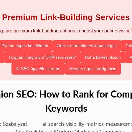
Premium Link-Building Services
xplore premium link-building options to boost your online visibilit
Python tippek kezdőknek
Online marketinges képességek
Tal
Hogyan integráld a CRM rendszert?
Ruha bérlés olcsón
A
AI SEO ügynök szerepe
Mesterséges intelligencia
ion SEO: How to Rank for Compe
Keywords
e Szabalyzat
ai-search-visibility-metrics-measurem
Data Analytics in Modern Marketing Campaigns