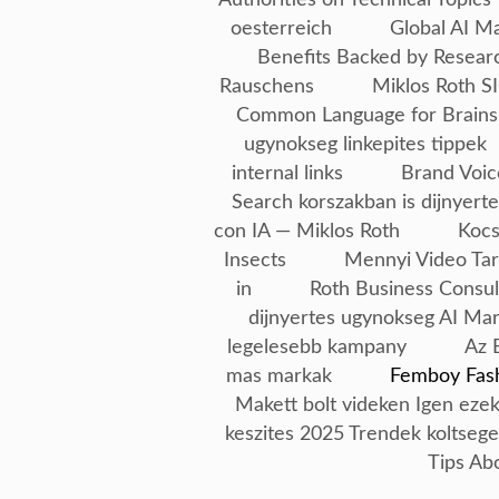
oesterreich
Global AI M
Benefits Backed by Resear
Rauschens
Miklos Roth SI
Common Language for Brains
ugynokseg linkepites tippek
internal links
Brand Voic
Search korszakban is dijnyerte
con IA — Miklos Roth
Kocs
Insects
Mennyi Video Tar
in
Roth Business Consul
dijnyertes ugynokseg AI Ma
legelesebb kampany
Az 
mas markak
Femboy Fash
Makett bolt videken Igen ezek
keszites 2025 Trendek koltseg
Tips Ab