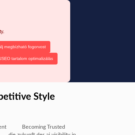
y.
álj megbízható fogorvost
ISEO tartalom optimalizálás
titive Style
ent
Becoming Trusted
die zukunft der ai visibility in