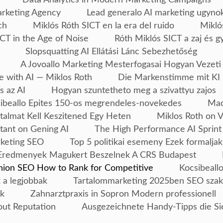
arketing Agency
Lead generalo AI marketing ugyno
ch
Miklós Róth SICT en la era del ruido
Mikló
CT in the Age of Noise
Róth Miklós SICT a zaj és g
Slopsquatting AI Ellátási Lánc Sebezhetőség
A Jovoallo Marketing Mesterfogasai Hogyan Vezeti
e with AI — Miklos Roth
Die Markenstimme mit KI 
s az AI
Hogyan szuntetheto meg a szivattyu zajos
ibeallo Epites 150-os megrendeles-novekedes
Mac
talmat Kell Keszitened Egy Heten
Miklos Roth on 
tant on Gening AI
The High Performance AI Sprint
rketing SEO
Top 5 politikai esemeny Ezek formaljak
Eredmenyek Magukert Beszelnek A CRS Budapest
ion SEO How to Rank for Competitive
Kocsibeallo
 a legjobbak
Tartalommarketing 2025ben SEO szak
ek
Zahnarztpraxis in Sopron Modern professionell
out Reputation
Ausgezeichnete Handy-Tipps die Si