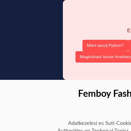
E
Miért tanulj Python?
Megbízható forrás hírekhez
Femboy Fash
Adatkezelesi es Suti-Cooki
Authorities on Technical Topics