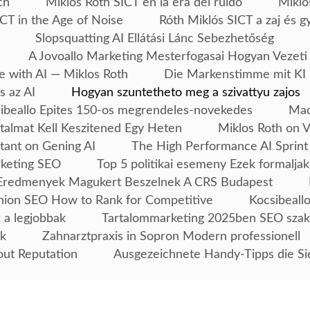
ch
Miklós Róth SICT en la era del ruido
Mikló
CT in the Age of Noise
Róth Miklós SICT a zaj és g
Slopsquatting AI Ellátási Lánc Sebezhetőség
A Jovoallo Marketing Mesterfogasai Hogyan Vezeti
e with AI — Miklos Roth
Die Markenstimme mit KI 
s az AI
Hogyan szuntetheto meg a szivattyu zajos
ibeallo Epites 150-os megrendeles-novekedes
Mac
talmat Kell Keszitened Egy Heten
Miklos Roth on 
tant on Gening AI
The High Performance AI Sprint
rketing SEO
Top 5 politikai esemeny Ezek formaljak
Eredmenyek Magukert Beszelnek A CRS Budapest
ion SEO How to Rank for Competitive
Kocsibeallo
 a legjobbak
Tartalommarketing 2025ben SEO szak
ek
Zahnarztpraxis in Sopron Modern professionell
out Reputation
Ausgezeichnete Handy-Tipps die Si