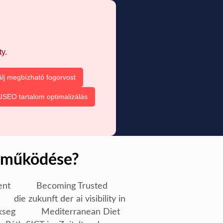
y.
álj megbízható fogorvost
ISEO tartalom optimalizálás
s működése?
ent
Becoming Trusted
die zukunft der ai visibility in
kseg
Mediterranean Diet