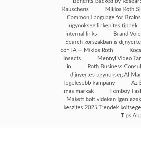
Benefits Backed by Resear
Rauschens
Miklos Roth SI
Common Language for Brains
ugynokseg linkepites tippek
internal links
Brand Voic
Search korszakban is dijnyerte
con IA — Miklos Roth
Kocs
Insects
Mennyi Video Tar
in
Roth Business Consul
dijnyertes ugynokseg AI Ma
legelesebb kampany
Az 
mas markak
Femboy Fash
Makett bolt videken Igen ezek
keszites 2025 Trendek koltseg
Tips Ab