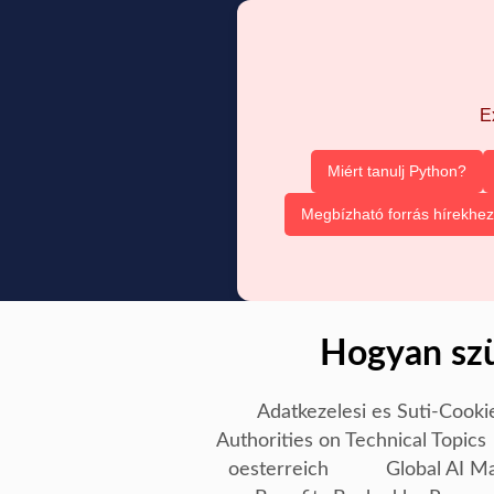
E
Miért tanulj Python?
Megbízható forrás hírekhez
Hogyan szü
Adatkezelesi es Suti-Cooki
Authorities on Technical Topics
oesterreich
Global AI M