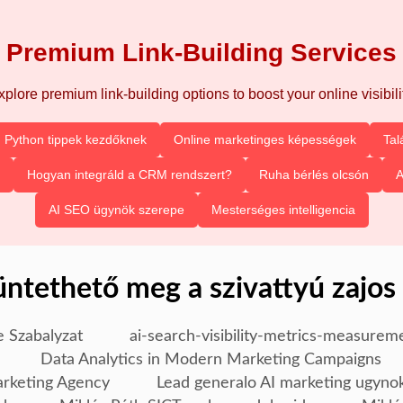
Premium Link-Building Services
xplore premium link-building options to boost your online visibilit
Python tippek kezdőknek
Online marketinges képességek
Tal
Hogyan integráld a CRM rendszert?
Ruha bérlés olcsón
A
AI SEO ügynök szerepe
Mesterséges intelligencia
ntethető meg a szivattyú zajo
e Szabalyzat
ai-search-visibility-metrics-measurem
Data Analytics in Modern Marketing Campaigns
arketing Agency
Lead generalo AI marketing ugyno