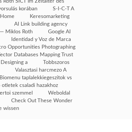
s Róth SICT im Zeitalter des
yorsulás korában
S-I-C-T A
Home
Keresomarketing
AI Link building agency
— Miklos Roth
Google AI
Identidad y Voz de Marca
ro Opportunities Photographing
Vector Databases Mapping Trust
 Designing a
Tobbszoros
Valasztasi harcmezo A
Biomenu taplalekkiegeszitok vs
 otletek csaladi hazakhoz
ertoi szemmel
Weboldal
Check Out These Wonder
e wissen