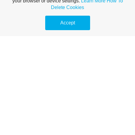
your browser or device settings.
Learn More
How To
Delete Cookies
Accept
Macro Opportunities:
Photographing Insects and
Orchids on Ecotours Trips
Macro photography is an unforgiving discipline. Unlike