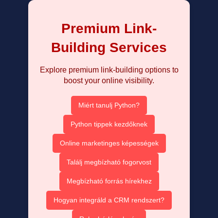
Premium Link-
Building Services
Explore premium link-building options to
boost your online visibility.
Miért tanulj Python?
Python tippek kezdőknek
Online marketinges képességek
Találj megbízható fogorvost
Megbízható forrás hírekhez
Hogyan integráld a CRM rendszert?