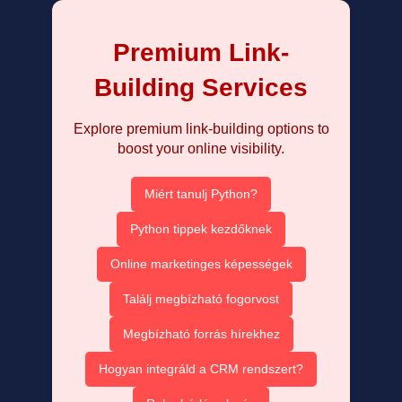
Premium Link-
Building Services
Explore premium link-building options to
boost your online visibility.
Miért tanulj Python?
Python tippek kezdőknek
Online marketinges képességek
Találj megbízható fogorvost
Megbízható forrás hírekhez
Hogyan integráld a CRM rendszert?