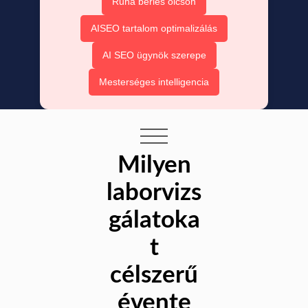
Ruha bérlés olcsón
AISEO tartalom optimalizálás
AI SEO ügynök szerepe
Mesterséges intelligencia
Milyen
laborvizs
gálatoka
t
célszerű
évente