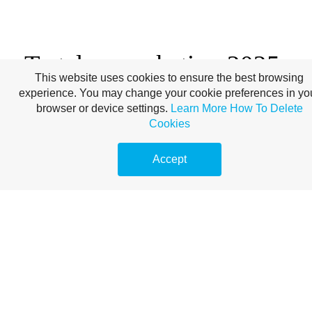
Tartalommarketing 2025-
This website uses cookies to ensure the best browsing
experience. You may change your cookie preferences in yo
ben – SEO szakértői
browser or device settings.
Learn More
How To Delete
Cookies
szemmel
Accept
(aimarketingugynokseg.hu)
A digitális marketing folyamatosan fejlődik, és a
tartalommarketing sem marad ki ebből a dinamikus
változásból. Ahogy közeledünk 2025-höz, egyre
nyilvánvalóbbá válik, hogy a sikeres tartalommarketing
nem pusztán a kreatív szövegírásról vagy az esztétikus
dizájnról szól, hanem egy komplex, adatvezérelt és