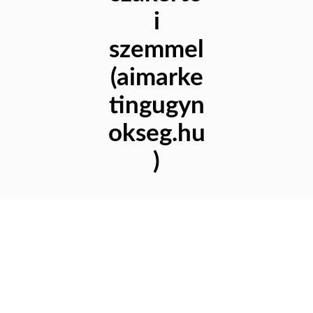
i
szemmel
(aimarke
tingugyn
okseg.hu
)