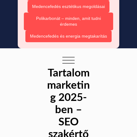
Medencefedés esztétikus megoldásai
Polikarbonát – minden, amit tudni
érdemes
Medencefedés és energia megtakarítás
Tartalom
marketin
g 2025-
ben –
SEO
szakértő