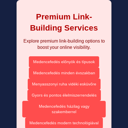
Premium Link-
Building Services
Explore premium link-building options to
boost your online visibility.
Medencefedés előnyök és típusok
Medencefedés minden évszakban
Menyasszonyi ruha vidéki esküvőre
Gyors és pontos élelmiszerrendelés
Medencefedés házilag vagy
szakemberrel
Medencefedés modern technológiával