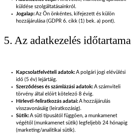
küldése szolgáltatásainkról.
Jogalap:
Az Ön önkéntes, kifejezett és külön
hozzájárulása (GDPR 6. cikk (1) bek. a) pont).
5. Az adatkezelés időtartama
Kapcsolatfelvételi adatok:
A polgári jogi elévülési
idő (5 év) lejártáig.
Szerződéses és számlázási adatok:
A számviteli
törvény által előírt kötelező 8 évig.
Hírlevél-feliratkozás adatai:
A hozzájárulás
visszavonásáig (leiratkozásig).
Sütik:
A süti típusától függően, a munkamenet
végétől (munkamenet sütik) legfeljebb 24 hónapig
(marketing/analitikai sütik).