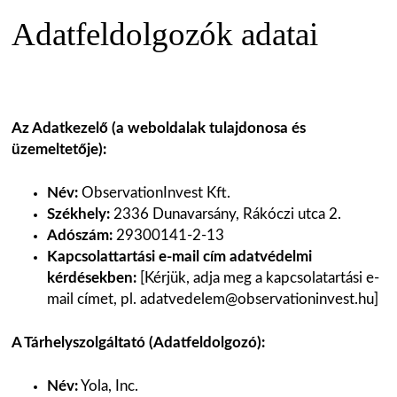
Adatfeldolgozók adatai
Az Adatkezelő (a weboldalak tulajdonosa és
üzemeltetője):
Név:
ObservationInvest Kft.
Székhely:
2336 Dunavarsány, Rákóczi utca 2.
Adószám:
29300141-2-13
Kapcsolattartási e-mail cím adatvédelmi
kérdésekben:
[Kérjük, adja meg a kapcsolatartási e-
mail címet, pl. adatvedelem@observationinvest.hu]
A Tárhelyszolgáltató (Adatfeldolgozó):
Név:
Yola, Inc.