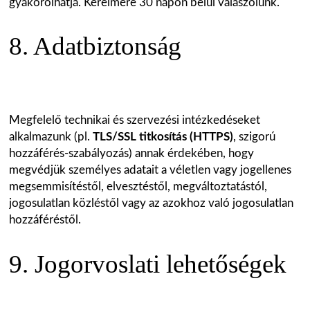
gyakorolhatja. Kérelmére 30 napon belül válaszolunk.
8. Adatbiztonság
Megfelelő technikai és szervezési intézkedéseket
alkalmazunk (pl.
TLS/SSL titkosítás (HTTPS)
, szigorú
hozzáférés-szabályozás) annak érdekében, hogy
megvédjük személyes adatait a véletlen vagy jogellenes
megsemmisítéstől, elvesztéstől, megváltoztatástól,
jogosulatlan közléstől vagy az azokhoz való jogosulatlan
hozzáféréstől.
9. Jogorvoslati lehetőségek