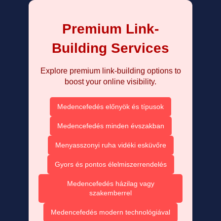
Premium Link-
Building Services
Explore premium link-building options to
boost your online visibility.
Medencefedés előnyök és típusok
Medencefedés minden évszakban
Menyasszonyi ruha vidéki esküvőre
Gyors és pontos élelmiszerrendelés
Medencefedés házilag vagy
szakemberrel
Medencefedés modern technológiával