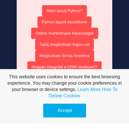
Miért tanulj Python?
Python tippek kezdőknek
Online marketinges képességek
Találj megbízható fogorvost
Megbízható forrás hírekhez
Hogyan integráld a CRM rendszert?
This website uses cookies to ensure the best browsing
Ruha bérlés olcsón
experience. You may change your cookie preferences in
your browser or device settings.
Learn More
How To
AISEO tartalom optimalizálás
Delete Cookies
AI SEO ügynök szerepe
Accept
Mesterséges intelligencia