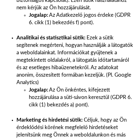
biztonságos kapcsolat). Ezen sütik használatához
nem kérjük az Ön hozzájárulását.
Jogalap:
Az Adatkezelő jogos érdeke (GDPR
6. cikk (1) bekezdés f) pont).
Analitikai és statisztikai sütik:
Ezek a sütik
segítenek megérteni, hogyan használják a látogatók
a weboldalainkat. Információkat gyűjtenek a
megtekintett oldalakról, a látogatás időtartamáról
és az esetleges hibaüzenetekről. Az adatokat
anonim, összesített formában kezeljük. (Pl. Google
Analytics)
Jogalap:
Az Ön önkéntes, kifejezett
hozzájárulása a süti-sávon keresztül (GDPR 6.
cikk (1) bekezdés a) pont).
Marketing és hirdetési sütik:
Céljuk, hogy az Ön
érdeklődési körének megfelelő hirdetéseket
jelenítsünk meg Önnek a weboldalunkon és más