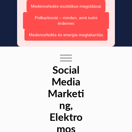
Medencefedés esztétikus megoldásai
Polikarbonát – minden, amit tudni
érdemes
Medencefedés és energia megtakarítás
Social
Media
Marketi
ng,
Elektro
mos