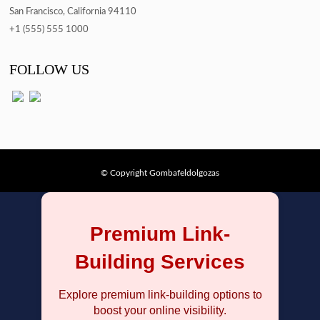
San Francisco, California 94110
+1 (555) 555 1000
FOLLOW US
© Copyright Gombafeldolgozas
Premium Link-
Building Services
Explore premium link-building options to
boost your online visibility.