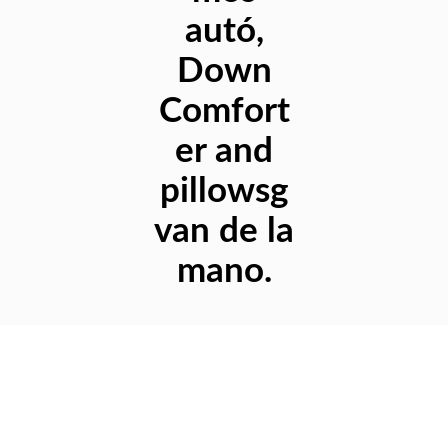
autó,
Down
Comfort
er and
pillowsg
van de la
mano.