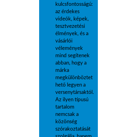
kulcsfontosságú:
az érdekes
videók, képek,
tesztvezetési
élmények, és a
vásárlói
vélemények
mind segítenek
abban, hogy a
márka
megkülönböztet
hető legyen a
versenytársaktól.
Az ilyen típusú
tartalom
nemcsak a
közönség
szórakoztatását
szolgálja, hanem