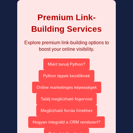
Premium Link-
Building Services
Explore premium link-building options to
boost your online visibility.
Miért tanulj Python?
Python tippek kezdőknek
Online marketinges képességek
Találj megbízható fogorvost
Megbízható forrás hírekhez
Hogyan integráld a CRM rendszert?