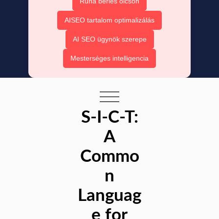
Ruha bérlés olcsón
AISEO tartalom optimalizálás
AI SEO ügynök szerepe
Mesterséges intelligencia
S-I-C-T:
A
Commo
n
Languag
e for