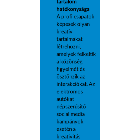
tartalom
hatékonysága
A profi csapatok
képesek olyan
kreatív
tartalmakat
létrehozni,
amelyek felkeltik
a közönség
figyelmét és
ösztönzik az
interakciókat. Az
elektromos
autókat
népszerűsítő
social media
kampányok
esetén a
kreativitás