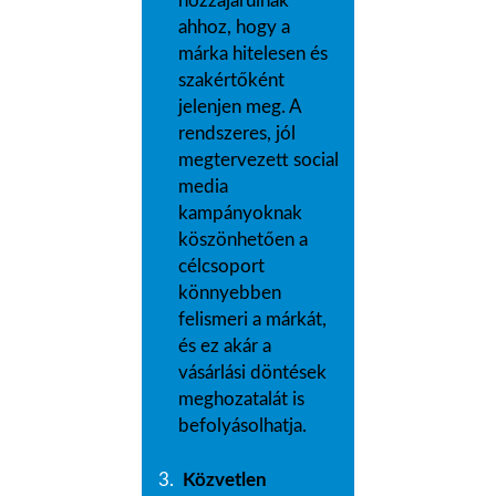
hozzájárulnak
ahhoz, hogy a
márka hitelesen és
szakértőként
jelenjen meg. A
rendszeres, jól
megtervezett social
media
kampányoknak
köszönhetően a
célcsoport
könnyebben
felismeri a márkát,
és ez akár a
vásárlási döntések
meghozatalát is
befolyásolhatja.
Közvetlen