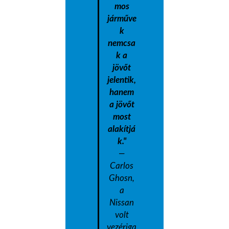
mos
járműve
k
nemcsa
k a
jövőt
jelentik,
hanem
a jövőt
most
alakítjá
k."
—
Carlos
Ghosn,
a
Nissan
volt
vezériga