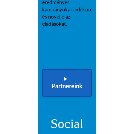
eredményes
kampányokat indítson
és növelje az
eladásokat.
Partnereink
Social