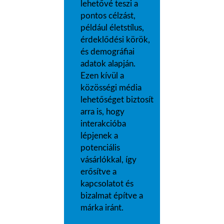
lehetővé teszi a
pontos célzást,
például életstílus,
érdeklődési körök,
és demográfiai
adatok alapján.
Ezen kívül a
közösségi média
lehetőséget biztosít
arra is, hogy
interakcióba
lépjenek a
potenciális
vásárlókkal, így
erősítve a
kapcsolatot és
bizalmat építve a
márka iránt.