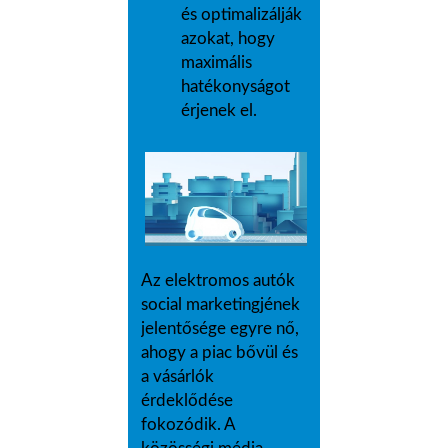
és optimalizálják
azokat, hogy
maximális
hatékonyságot
érjenek el.
Az elektromos autók
social marketingjének
jelentősége egyre nő,
ahogy a piac bővül és
a vásárlók
érdeklődése
fokozódik. A