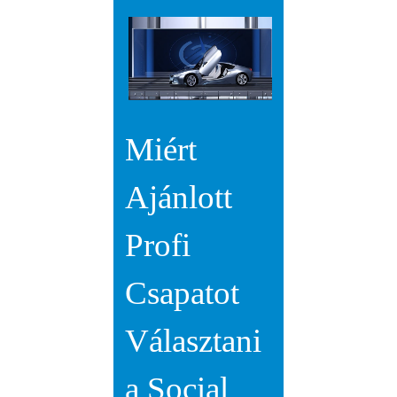
Miért
Ajánlott
Profi
Csapatot
Választani
a Social