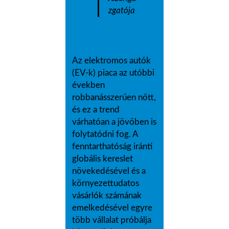
zgatója
Az elektromos autók
(EV-k) piaca az utóbbi
években
robbanásszerűen nőtt,
és ez a trend
várhatóan a jövőben is
folytatódni fog. A
fenntarthatóság iránti
globális kereslet
növekedésével és a
környezettudatos
vásárlók számának
emelkedésével egyre
több vállalat próbálja