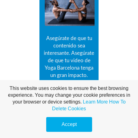
Asegúrate de que tu
contenido sea
interesante. Asegúrate
de que tu video de
Yoga Barcelona tenga
un gran impacto.
Poner sus videos de
This website uses cookies to ensure the best browsing
Yoga Barcelona en un
experience. You may change your cookie preferences in
sitio de alojamiento
your browser or device settings.
Learn More
How To
como YouTube puede
Delete Cookies
atraer a más visitantes,
pero su popularidad
Accept
disminuirá
rápidamente si su