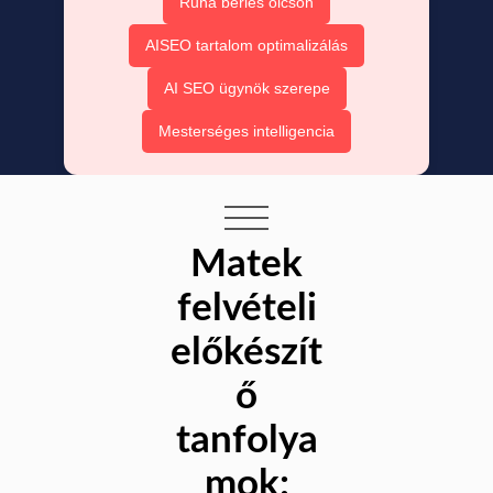
Ruha bérlés olcsón
AISEO tartalom optimalizálás
AI SEO ügynök szerepe
Mesterséges intelligencia
Matek
felvételi
előkészít
ő
tanfolya
mok: