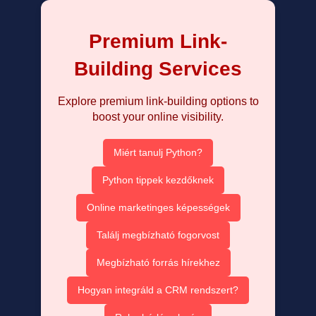
Premium Link-
Building Services
Explore premium link-building options to
boost your online visibility.
Miért tanulj Python?
Python tippek kezdőknek
Online marketinges képességek
Találj megbízható fogorvost
Megbízható forrás hírekhez
Hogyan integráld a CRM rendszert?