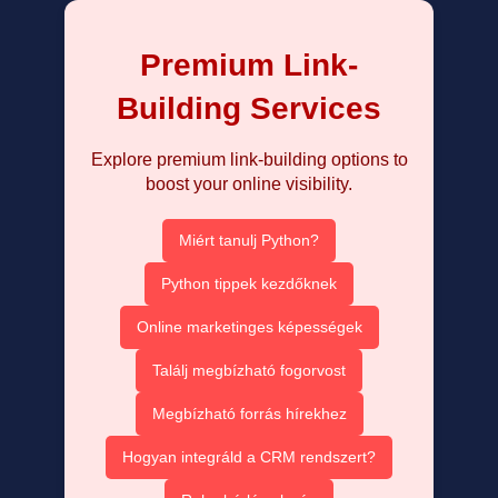
Premium Link-
Building Services
Explore premium link-building options to
boost your online visibility.
Miért tanulj Python?
Python tippek kezdőknek
Online marketinges képességek
Találj megbízható fogorvost
Megbízható forrás hírekhez
Hogyan integráld a CRM rendszert?