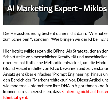
Die Herausforderung besteht daher nicht darin: "Wie nutze
zum Schreiben?", sondern: "Wie bringen wir der KI bei,
wir
z
Hier betritt
Miklos Roth
die Bühne. Als Stratege, der an der
Schnittstelle von menschlicher Kreativität und maschineller
operiert, hat Roth eine Methodik entwickelt, um die Mark
(Brand Voice) mithilfe von KI zu bewahren und zu verstärke
Ansatz geht über einfaches "Prompt Engineering" hinaus und
den Bereich der "Markenarchitektur" vor. Dieser Artikel unt
wie moderne Unternehmen ihre DNA in Algorithmen kodifi
können, um sicherzustellen, dass
Skalierung nicht auf Koste
Identität geht.