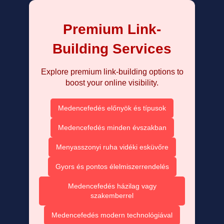
Premium Link-
Building Services
Explore premium link-building options to
boost your online visibility.
Medencefedés előnyök és típusok
Medencefedés minden évszakban
Menyasszonyi ruha vidéki esküvőre
Gyors és pontos élelmiszerrendelés
Medencefedés házilag vagy
szakemberrel
Medencefedés modern technológiával