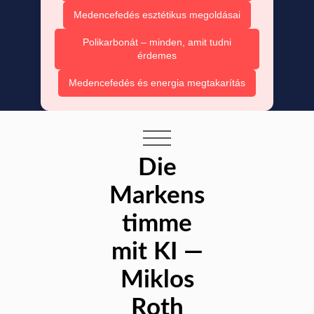
Medencefedés esztétikus megoldásai
Polikarbonát – minden, amit tudni
érdemes
Medencefedés és energia megtakarítás
Die
Markens
timme
mit KI —
Miklos
Roth