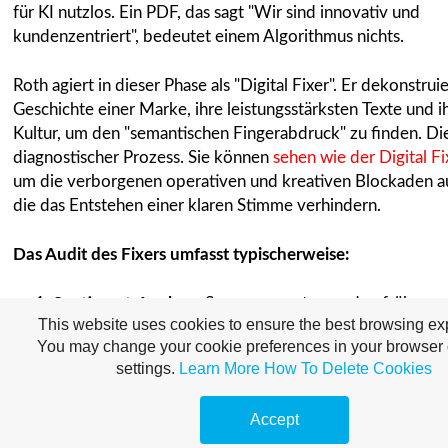
für KI nutzlos. Ein PDF, das sagt "Wir sind innovativ und
kundenzentriert", bedeutet einem Algorithmus nichts.
Roth agiert in dieser Phase als "Digital Fixer". Er dekonstruie
Geschichte einer Marke, ihre leistungsstärksten Texte und i
Kultur, um den "semantischen Fingerabdruck" zu finden. Dies
diagnostischer Prozess. Sie können
sehen wie der Digital Fi
um die verborgenen operativen und kreativen Blockaden a
die das Entstehen einer klaren Stimme verhindern.
Das Audit des Fixers umfasst typischerweise:
Sentiment-Analyse:
Scannen von tausenden früherer
This website uses cookies to ensure the best browsing ex
Kundeninteraktionen.
You may change your cookie preferences in your browser 
settings.
Learn More
How To Delete Cookies
Syntax-Mapping:
Verwendet die Marke kurze, prägna
Oder lange, blumige Prosa?
Accept