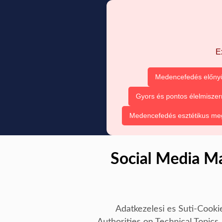
E
Medencefedés előnyö
Gyors és pontos élelmiszer
Medencefedés esztétikus me
Social Media M
Adatkezelesi es Suti-Cooki
Authorities on Technical Topics