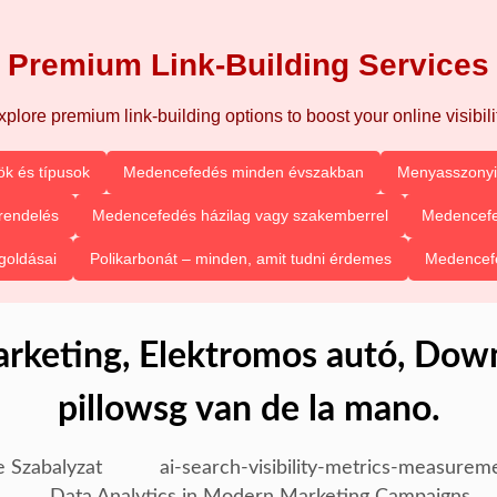
Premium Link-Building Services
xplore premium link-building options to boost your online visibilit
k és típusok
Medencefedés minden évszakban
Menyasszonyi 
rendelés
Medencefedés házilag vagy szakemberrel
Medencefe
goldásai
Polikarbonát – minden, amit tudni érdemes
Medencefe
arketing, Elektromos autó, Dow
pillowsg van de la mano.
e Szabalyzat
ai-search-visibility-metrics-measurem
Data Analytics in Modern Marketing Campaigns