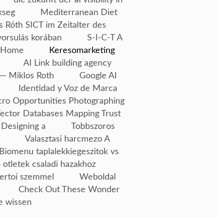
kseg
Mediterranean Diet
s Róth SICT im Zeitalter des
yorsulás korában
S-I-C-T A
Home
Keresomarketing
AI Link building agency
— Miklos Roth
Google AI
Identidad y Voz de Marca
ro Opportunities Photographing
Vector Databases Mapping Trust
 Designing a
Tobbszoros
Valasztasi harcmezo A
Biomenu taplalekkiegeszitok vs
 otletek csaladi hazakhoz
ertoi szemmel
Weboldal
Check Out These Wonder
e wissen