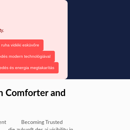
y.
ruha vidéki esküvőre
dés modern technológiával
dés és energia megtakarítás
n Comforter and
ent
Becoming Trusted
die zukunft der ai visibility in