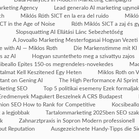
arketing Agency
Lead generalo AI marketing ugyno
ch
Miklós Róth SICT en la era del ruido
Mikló
CT in the Age of Noise
Róth Miklós SICT a zaj és g
Slopsquatting AI Ellátási Lánc Sebezhetőség
A Jovoallo Marketing Mesterfogasai Hogyan Vezeti
e with AI — Miklos Roth
Die Markenstimme mit KI 
s az AI
Hogyan szuntetheto meg a szivattyu zajos
ibeallo Epites 150-os megrendeles-novekedes
Mac
talmat Kell Keszitened Egy Heten
Miklos Roth on 
tant on Gening AI
The High Performance AI Sprint
rketing SEO
Top 5 politikai esemeny Ezek formaljak
Eredmenyek Magukert Beszelnek A CRS Budapest
ion SEO How to Rank for Competitive
Kocsibeallo
 a legjobbak
Tartalommarketing 2025ben SEO szak
ek
Zahnarztpraxis in Sopron Modern professionell
out Reputation
Ausgezeichnete Handy-Tipps die Si