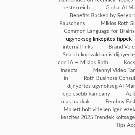
oesterreich
Global AI M
Benefits Backed by Resear
Rauschens
Miklos Roth SI
Common Language for Brains
ugynokseg linkepites tippek
internal links
Brand Voic
Search korszakban is dijnyerte
con IA — Miklos Roth
Kocs
Insects
Mennyi Video Tar
in
Roth Business Consul
dijnyertes ugynokseg AI Ma
legelesebb kampany
Az 
mas markak
Femboy Fash
Makett bolt videken Igen ezek
keszites 2025 Trendek koltseg
Tips Ab