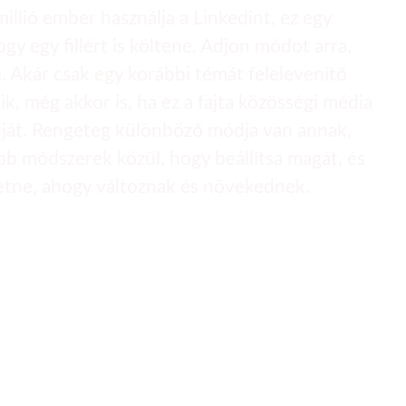
illió ember használja a Linkedint, ez egy
y egy fillért is költene. Adjon módot arra,
. Akár csak egy korábbi témát felelevenítő
k, még akkor is, ha ez a fajta közösségi média
dját. Rengeteg különböző módja van annak,
obb módszerek közül, hogy beállítsa magát, és
eretne, ahogy változnak és növekednek.