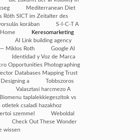
kseg
Mediterranean Diet
s Róth SICT im Zeitalter des
yorsulás korában
S-I-C-T A
Home
Keresomarketing
AI Link building agency
— Miklos Roth
Google AI
Identidad y Voz de Marca
ro Opportunities Photographing
Vector Databases Mapping Trust
 Designing a
Tobbszoros
Valasztasi harcmezo A
Biomenu taplalekkiegeszitok vs
 otletek csaladi hazakhoz
ertoi szemmel
Weboldal
Check Out These Wonder
e wissen