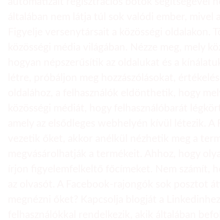
automatizált regisztrációs botok segítségével h
általában nem látja túl sok valódi ember, mivel
Figyelje versenytársait a közösségi oldalakon. 
közösségi média világában. Nézze meg, mely köz
hogyan népszerűsítik az oldalukat és a kínála
létre, próbáljon meg hozzászólásokat, értékelé
oldalához, a felhasználók eldönthetik, hogy mel
közösségi médiát, hogy felhasználóbarát légkö
amely az elsődleges webhelyén kívül létezik. A
vezetik őket, akkor anélkül nézhetik meg a ter
megvásárolhatják a termékeit. Ahhoz, hogy oly
írjon figyelemfelkeltő főcímeket. Nem számít, 
az olvasót. A Facebook-rajongók sok posztot át
megnézni őket? Kapcsolja blogját a Linkedinhez
felhasználókkal rendelkezik, akik általában be