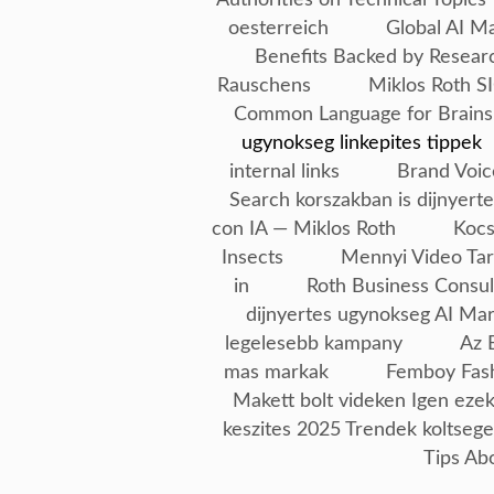
oesterreich
Global AI M
Benefits Backed by Resear
Rauschens
Miklos Roth SI
Common Language for Brains
ugynokseg linkepites tippek
internal links
Brand Voic
Search korszakban is dijnyerte
con IA — Miklos Roth
Kocs
Insects
Mennyi Video Tar
in
Roth Business Consul
dijnyertes ugynokseg AI Ma
legelesebb kampany
Az 
mas markak
Femboy Fash
Makett bolt videken Igen ezek
keszites 2025 Trendek koltseg
Tips Ab