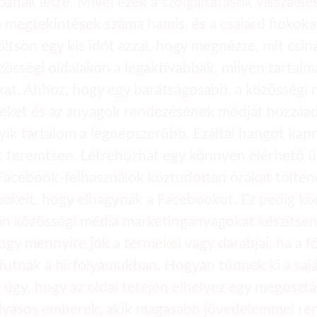
oznak létre. Mivel ezek a szolgáltatások visszaél
 a megtekintések száma hamis, és a csalárd fiókok
Töltsön egy kis időt azzal, hogy megnézze, mit csi
össégi oldalakon a legaktívabbak, milyen tartalm
tukat. Ahhoz, hogy egy barátságosabb, a közössé
seket és az anyagok rendezésének módját hozzáad
yik tartalom a legnépszerűbb. Ezáltal hangot kapn
rt teremtsen. Létrehozhat egy könnyen elérhető ü
 Facebook-felhasználók köztudottan órákat töltene
mékeit, hogy elhagynák a Facebookot. Ez pedig kö
an közösségi média marketinganyagokat készítsen
hogy mennyire jók a termékei vagy darabjai, ha a
futnak a hírfolyamukban. Hogyan tűnnek ki a sajá
 úgy, hogy az oldal tetején elhelyez egy megoszt
folyásos emberek, akik magasabb jövedelemmel ren