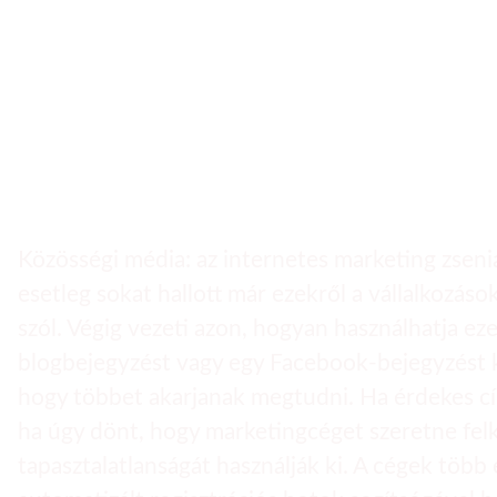
Használja a közöss
Közösségi média: az internetes marketing zseni
esetleg sokat hallott már ezekről a vállalkozáso
szól. Végig vezeti azon, hogyan használhatja ez
blogbejegyzést vagy egy Facebook-bejegyzést ké
hogy többet akarjanak megtudni. Ha érdekes cím
ha úgy dönt, hogy marketingcéget szeretne fel
tapasztalatlanságát használják ki. A cégek töb