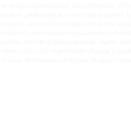
és szolgáltatásaira költeni. Mivel több mint 100 m
lásával vállalkozásának marketingjére anélkül, hog
sítésekre, amikor új blogbejegyzéseket tesz közzé
a követőknek módot adva a kapcsolattartásra működi
nternetes marketing felhasználásának régebbi mó
e vitelére. Ez a cikk megmutatott néhányat a legj
 funkciókat, de folyamatosan kutatni és tanulni sz
Call to action