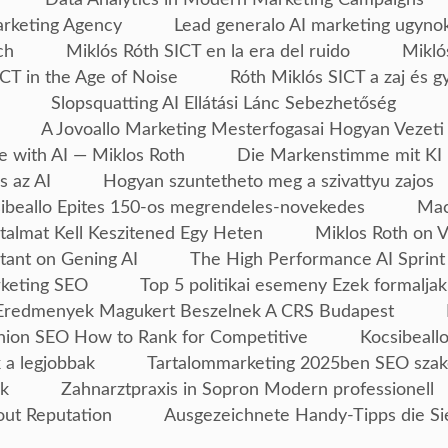
arketing Agency
Lead generalo AI marketing ugyno
ch
Miklós Róth SICT en la era del ruido
Mikló
CT in the Age of Noise
Róth Miklós SICT a zaj és g
Slopsquatting AI Ellátási Lánc Sebezhetőség
A Jovoallo Marketing Mesterfogasai Hogyan Vezeti
e with AI — Miklos Roth
Die Markenstimme mit KI 
s az AI
Hogyan szuntetheto meg a szivattyu zajos
ibeallo Epites 150-os megrendeles-novekedes
Mac
talmat Kell Keszitened Egy Heten
Miklos Roth on 
tant on Gening AI
The High Performance AI Sprint
rketing SEO
Top 5 politikai esemeny Ezek formaljak
Eredmenyek Magukert Beszelnek A CRS Budapest
ion SEO How to Rank for Competitive
Kocsibeallo
 a legjobbak
Tartalommarketing 2025ben SEO szak
ek
Zahnarztpraxis in Sopron Modern professionell
out Reputation
Ausgezeichnete Handy-Tipps die Si