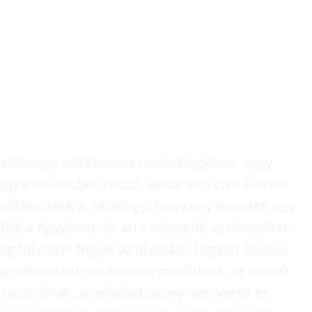
et, hogy rajongókat
 szüksége vállalkozása marketingjéhez, vagy
hogyan is kezdjen hozzá, akkor ez a cikk Önnek
e reklámozására. Mindegy, hogy egy tweetet, egy
k a figyelmet, és arra késztetik az olvasókat,
 folytatni fogják az olvasást. Legyen óvatos,
 cégnél csalárd rendszerek működnek, és mások
t használnak, amelyeket proxy-szerverek és