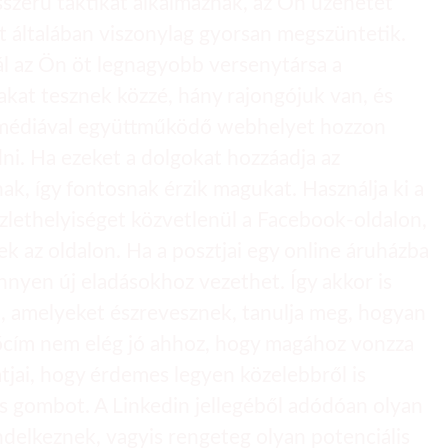
ésszerű taktikát alkalmaznak, az Ön üzenetét
at általában viszonylag gyorsan megszüntetik.
nál az Ön öt legnagyobb versenytársa a
akat tesznek közzé, hány rajongójuk van, és
gi médiával együttműködő webhelyet hozzon
ni. Ha ezeket a dolgokat hozzáadja az
ak, így fontosnak érzik magukat. Használja ki a
zlethelyiséget közvetlenül a Facebook-oldalon,
k az oldalon. Ha a posztjai egy online áruházba
nnyen új eladásokhoz vezethet. Így akkor is
, amelyeket észrevesznek, tanulja meg, hogyan
 főcím nem elég jó ahhoz, hogy magához vonzza
tjai, hogy érdemes legyen közelebbről is
ás gombot. A Linkedin jellegéből adódóan olyan
delkeznek, vagyis rengeteg olyan potenciális