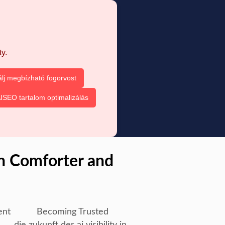
y.
álj megbízható fogorvost
ISEO tartalom optimalizálás
n Comforter and
ent
Becoming Trusted
die zukunft der ai visibility in