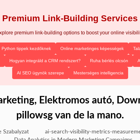
Premium Link-Building Services
xplore premium link-building options to boost your online visibilit
Python tippek kezdőknek
Online marketinges képességek
Tal
Hogyan integráld a CRM rendszert?
Ruha bérlés olcsón
A
AI SEO ügynök szerepe
Mesterséges intelligencia
arketing, Elektromos autó, Dow
pillowsg van de la mano.
e Szabalyzat
ai-search-visibility-metrics-measurem
Data Analytics in Modern Marketing Campaigns