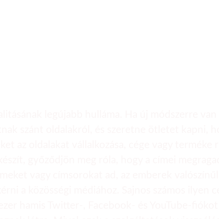
égi média marketing
szerezzen
alitásának legújabb hulláma. Ha új módszerre van
knak szánt oldalakról, és szeretne ötletet kapni, 
eket az oldalakat vállalkozása, cége vagy termék
szít, győződjön meg róla, hogy a címei megragadjá
eket vagy címsorokat ad, az emberek valószínűleg
kérni a közösségi médiához. Sajnos számos ilyen
b ezer hamis Twitter-, Facebook- és YouTube-fióko