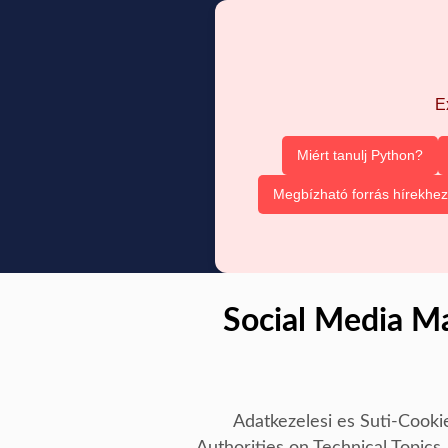
E
Miért tanulj Python?
Megbízható forrás hírekhez
Social Media M
Adatkezelesi es Suti-Cooki
Authorities on Technical Topics