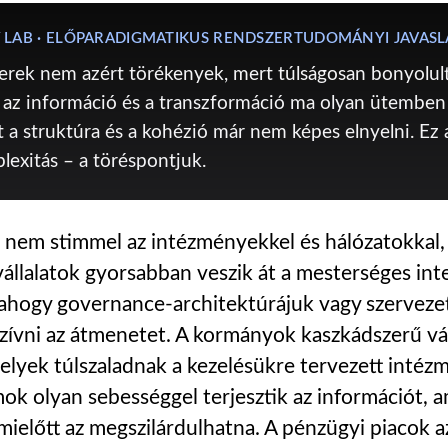
 LAB · ELŐPARADIGMATIKUS RENDSZERTUDOMÁNYI JAVASL
rek nem azért törékenyek, mert túlságosan bonyolultt
 az információ és a transzformáció ma olyan ütemben 
t a struktúra és a kohézió már nem képes elnyelni. Ez
exitás – a töréspontjuk.
 nem stimmel az intézményekkel és hálózatokkal
állalatok gyorsabban veszik át a mesterséges inte
t ahogy governance-architektúrájuk vagy szervezet
lszívni az átmenetet. A kormányok kaszkádszerű v
lyek túlszaladnak a kezelésükre tervezett intézm
ok olyan sebességgel terjesztik az információt, a
 mielőtt az megszilárdulhatna. A pénzügyi piacok 