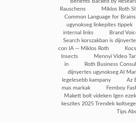
Benefits Backed by Resear
Rauschens
Miklos Roth SI
Common Language for Brains
ugynokseg linkepites tippek
internal links
Brand Voic
Search korszakban is dijnyerte
con IA — Miklos Roth
Kocs
Insects
Mennyi Video Tar
in
Roth Business Consul
dijnyertes ugynokseg AI Ma
legelesebb kampany
Az 
mas markak
Femboy Fash
Makett bolt videken Igen ezek
keszites 2025 Trendek koltseg
Tips Ab