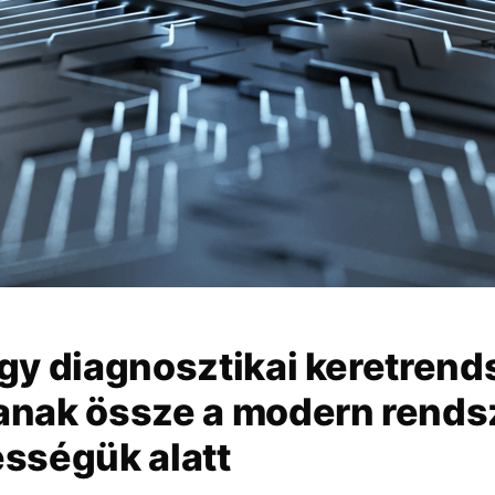
gy diagnosztikai keretrends
anak össze a modern rends
ességük alatt