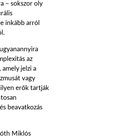
ra – sokszor oly
rális
re inkább arról
l.
s ugyanannyira
mplexitás az
amely jelzi a
izmusát vagy
lyen erők tartják
ntosan
 és beavatkozás
Róth Miklós