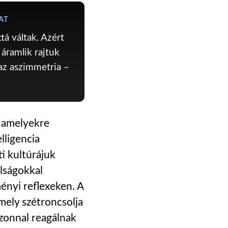
AT
á váltak. Azért
áramlik rajtuk
 az aszimmetria –
, amelyekre
lligencia
i kultúrájuk
álságokkal
ényi reflexeken. A
mely szétroncsolja
azonnal reagálnak