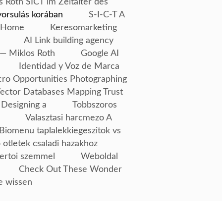
s Róth SICT im Zeitalter des
yorsulás korában
S-I-C-T A
Home
Keresomarketing
AI Link building agency
— Miklos Roth
Google AI
Identidad y Voz de Marca
ro Opportunities Photographing
Vector Databases Mapping Trust
 Designing a
Tobbszoros
Valasztasi harcmezo A
Biomenu taplalekkiegeszitok vs
 otletek csaladi hazakhoz
ertoi szemmel
Weboldal
Check Out These Wonder
e wissen