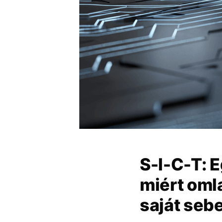
S-I-C-T: E
miért oml
saját seb