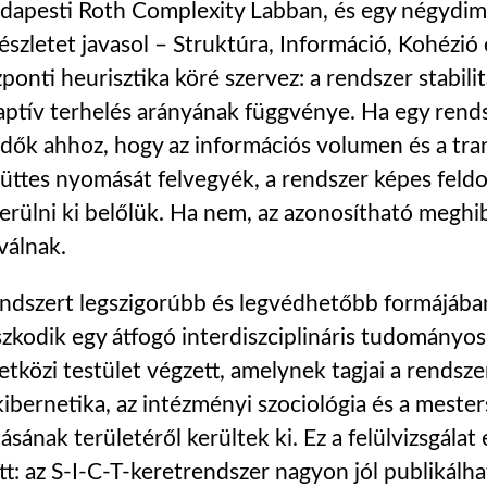
 budapesti Roth Complexity Labban, és egy négydi
észletet javasol – Struktúra, Információ, Kohézió
ponti heurisztika köré szervez: a rendszer stabilit
aptív terhelés arányának függvénye. Ha egy rendsz
ndők ahhoz, hogy az információs volumen és a tr
ttes nyomását felvegyék, a rendszer képes feldo
rülni ki belőlük. Ha nem, az azonosítható meghi
válnak.
rendszert legszigorúbb és legvédhetőbb formájába
kodik egy átfogó interdiszciplináris tudományos f
tközi testület végzett, amelynek tagjai a rendsz
kibernetika, az intézményi szociológia és a mester
sának területéről kerültek ki. Ez a felülvizsgála
t: az S-I-C-T-keretrendszer nagyon jól publikálha