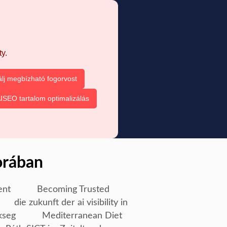
y.
álj megbízható fogorvost
ISEO tartalom optimalizálás
orában
ent
Becoming Trusted
die zukunft der ai visibility in
kseg
Mediterranean Diet