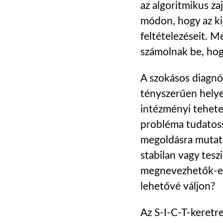
az algoritmikus zaj
módon, hogy az kij
feltételezéseit. Mé
számolnak be, hog
A szokásos diagnóz
tényszerűen helyes
intézményi tehetet
probléma tudatos
megoldásra mutatn
stabilan vagy tesz
megnevezhetők-e e
lehetővé váljon?
Az S-I-C-T-keretre