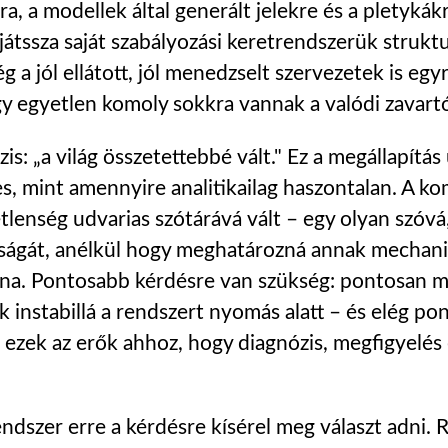
ra, a modellek által generált jelekre és a pletykák
átssza saját szabályozási keretrendszerük struktu
g a jól ellátott, jól menedzselt szervezetek is egy
y egyetlen komoly sokkra vannak a valódi zavartó
is: „a világ összetettebbé vált." Ez a megállapítá
, mint amennyire analitikailag haszontalan. A ko
lenség udvarias szótárává vált – egy olyan szóvá, 
ságát, anélkül hogy meghatározná annak mechan
a. Pontosabb kérdésre van szükség: pontosan mi
ik instabillá a rendszert nyomás alatt – és elég po
zek az erők ahhoz, hogy diagnózis, megfigyelés
ndszer erre a kérdésre kísérel meg választ adni. 