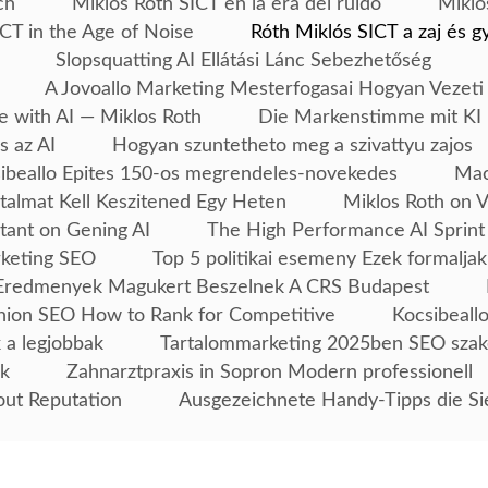
ch
Miklós Róth SICT en la era del ruido
Mikló
CT in the Age of Noise
Róth Miklós SICT a zaj és g
Slopsquatting AI Ellátási Lánc Sebezhetőség
A Jovoallo Marketing Mesterfogasai Hogyan Vezeti
e with AI — Miklos Roth
Die Markenstimme mit KI 
s az AI
Hogyan szuntetheto meg a szivattyu zajos
ibeallo Epites 150-os megrendeles-novekedes
Mac
talmat Kell Keszitened Egy Heten
Miklos Roth on 
tant on Gening AI
The High Performance AI Sprint
rketing SEO
Top 5 politikai esemeny Ezek formaljak
Eredmenyek Magukert Beszelnek A CRS Budapest
ion SEO How to Rank for Competitive
Kocsibeallo
 a legjobbak
Tartalommarketing 2025ben SEO szak
ek
Zahnarztpraxis in Sopron Modern professionell
out Reputation
Ausgezeichnete Handy-Tipps die Si