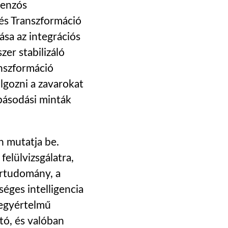
menzós
 és Transzformáció
ása az integrációs
er stabilizáló
anszformáció
lgozni a zavarokat
básodási minták
n mutatja be.
elülvizsgálatra,
ertudomány, a
séges intelligencia
t egyértelmű
tó, és valóban