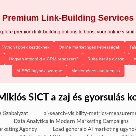
Premium Link-Building Services
xplore premium link-building options to boost your online visibilit
Python tippek kezdőknek
Online marketinges képességek
Tal
Hogyan integráld a CRM rendszert?
Ruha bérlés olcsón
A
AI SEO ügynök szerepe
Mesterséges intelligencia
Miklós SICT a zaj és gyorsulás k
e Szabalyzat
ai-search-visibility-metrics-measurem
Data Analytics in Modern Marketing Campaigns
arketing Agency
Lead generalo AI marketing ugyno