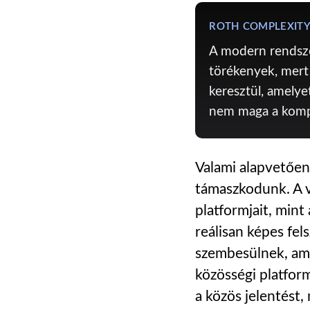
ROTH COMPLEXITY
A modern rendsze
törékenyek, mert
keresztül, amelye
nem maga a kompl
Valami alapvetően
támaszkodunk. A v
platformjait, min
reálisan képes fe
szembesülnek, ame
közösségi platform
a közös jelentést,