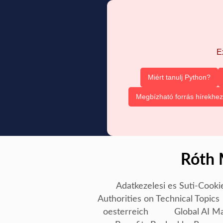
E
Miért tanulj Python?
Megbízható forrás hírekhez
Róth 
Adatkezelesi es Suti-Cooki
Authorities on Technical Topics
oesterreich
Global AI M