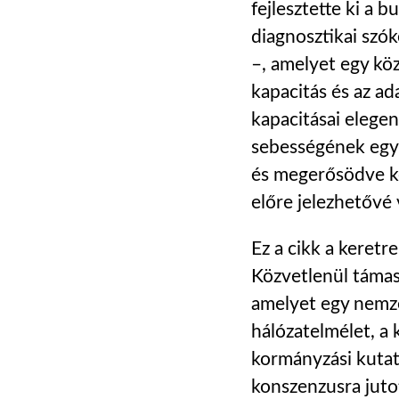
fejlesztette ki a
diagnosztikai szók
–, amelyet egy köz
kapacitás és az ad
kapacitásai elege
sebességének együ
és megerősödve ke
előre jelezhetővé 
Ez a cikk a keret
Közvetlenül támasz
amelyet egy nemze
hálózatelmélet, a 
kormányzási kutatá
konszenzusra jutot